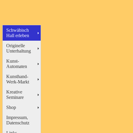
Schwäbisch
Hall erleben
Originelle
Unterhaltung
Kunst-
Automaten
Kunsthand-
Werk-Markt
Kreative
Seminare
Shop
Impressum,
Datenschutz
Links